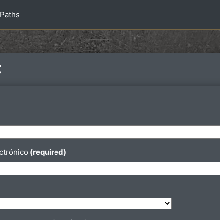
 Paths
t
ación
ectrónico
(required)