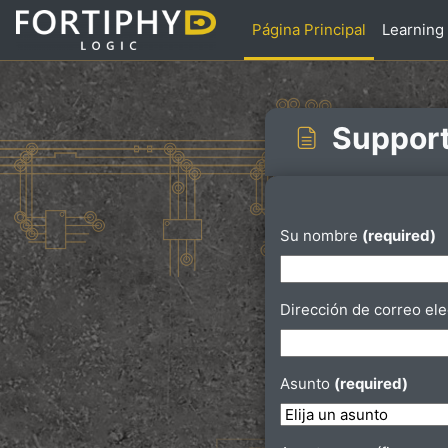
Salta al contenido principal
Página Principal
Learning
Suppor
Requisitos de finaliz
Su nombre
(required)
Dirección de correo el
Asunto
(required)