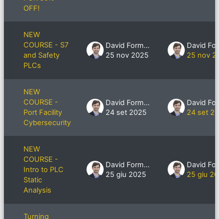
OFF!
NEW
COURSE - S7
David Formby
and Safety
25 nov 2025
25 nov 2
PLCs
NEW
COURSE -
David Formby
Port Facility
24 set 2025
24 set 2
Cybersecurity
NEW
COURSE -
David Formby
Intro to PLC
25 giu 2025
25 giu 2
Static
Analysis
Turning