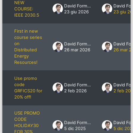
NEW
David Formby
COURSE:
23 giu 2026
23 giu 2
IEEE 2030.5
First in new
course series
on
David Formby
Distributed
26 mar 2026
26 mar 2
Energy
Resources!
Use promo
code
David Formby
GRFICS20 for
2 feb 2026
2 feb 20
20% off!
USE PROMO
CODE
David Formby
HOLIDAY30
5 dic 2025
5 dic 202
FOR 30%