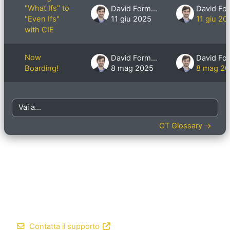
"What Ifs" to
David Formby
"Even Ifs"
11 giu 2025
11 giu 20
with CIE
Now
David Formby
Boarding!
8 mag 2025
8 mag 2
Vai a...
OT Glossary →
Contatta il supporto