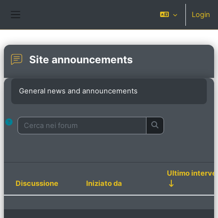
Vai al contenuto principale
Login
Pannello laterale
Site announcements
Aggregazione dei criteri
General news and announcements
Cerca nei forum
Cerca nei forum
Ultimo interve
Discussione
Iniziato da
Stato
Elenco delle discussioni. Visualizzazi