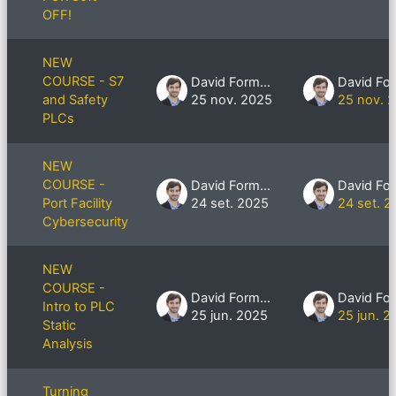
OFF!
NEW
COURSE - S7
David Formby
and Safety
25 nov. 2025
25 nov. 
PLCs
NEW
COURSE -
David Formby
Port Facility
24 set. 2025
24 set. 2
Cybersecurity
NEW
COURSE -
David Formby
Intro to PLC
25 jun. 2025
25 jun. 2
Static
Analysis
Turning