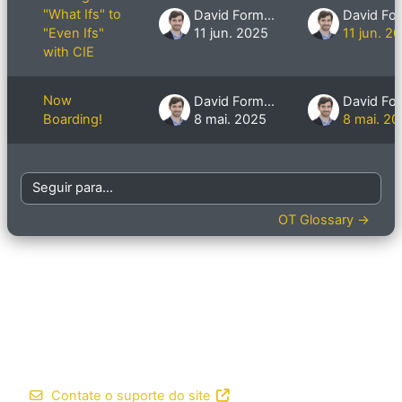
"What Ifs" to
David Formby
"Even Ifs"
11 jun. 2025
11 jun. 2
with CIE
Now
David Formby
Boarding!
8 mai. 2025
8 mai. 2
Seguir para...
OT Glossary →
Contate o suporte do site