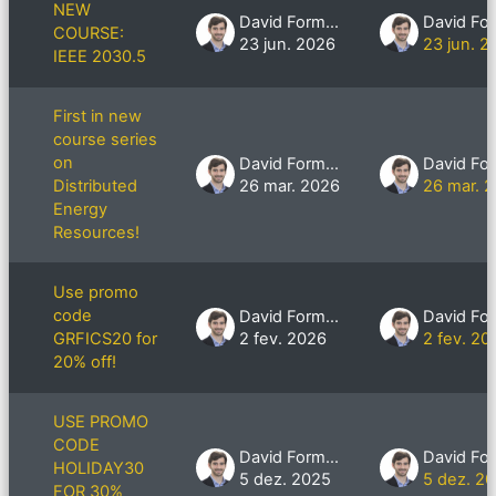
NEW
David Formby
COURSE:
23 jun. 2026
23 jun. 2
IEEE 2030.5
First in new
course series
on
David Formby
Distributed
26 mar. 2026
26 mar. 
Energy
Resources!
Use promo
code
David Formby
GRFICS20 for
2 fev. 2026
2 fev. 20
20% off!
USE PROMO
CODE
David Formby
HOLIDAY30
5 dez. 2025
5 dez. 2
FOR 30%